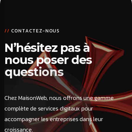
/
/
C
O
N
T
A
C
T
E
Z
-
N
O
U
S
N
’
h
é
s
i
t
e
z
p
a
s
à
n
o
u
s
p
o
s
e
r
d
e
s
q
u
e
s
t
i
o
n
s
Chez MaisonWeb, nous offrons une gamme
complète de services digitaux pour
accompagner les entreprises dans leur
croissance.