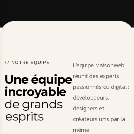
//
NOTRE ÉQUIPE
L’équipe MaisonWeb
réunit des experts
U
n
e
é
q
u
i
p
e
passionnés du digital :
i
n
c
r
o
y
a
b
l
e
développeurs,
d
e
g
r
a
n
d
s
designers et
e
s
p
r
i
t
s
créateurs unis par la
même